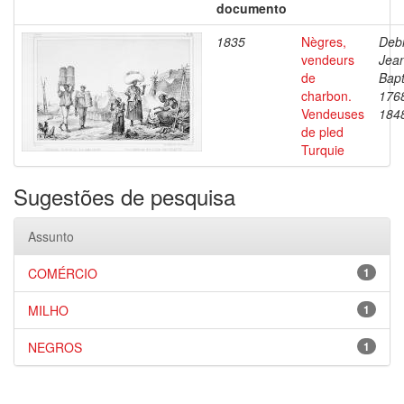
documento
1835
Nègres,
Debr
vendeurs
Jea
de
Bapt
charbon.
176
Vendeuses
184
de pled
Turquie
Sugestões de pesquisa
Assunto
COMÉRCIO
1
MILHO
1
NEGROS
1