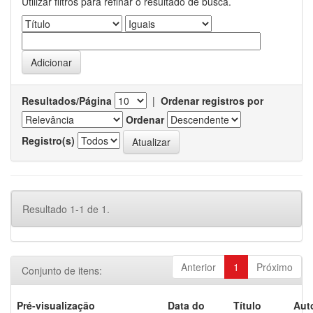
Utilizar filtros para refinar o resultado de busca.
Resultados/Página
|
Ordenar registros por
Ordenar
Registro(s)
Resultado 1-1 de 1.
Anterior
1
Próximo
Conjunto de itens:
Pré-visualização
Data do
Título
Aut