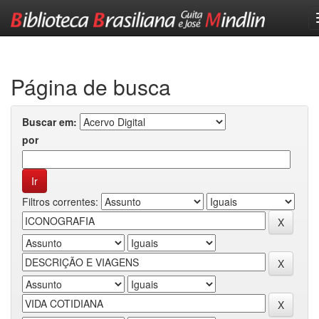
Skip
navigation
Página de busca
Buscar em:
por
Filtros correntes: