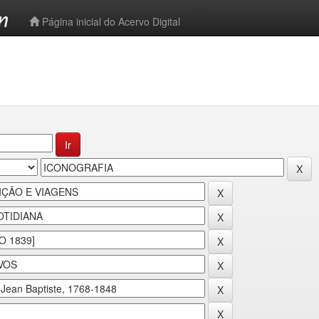
-->
Página inicial do Acervo Digital