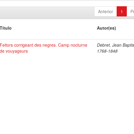
Anterior
1
P
Título
Autor(es)
Feitors corrigeant des negres. Camp nocturne
Debret, Jean Baptis
de vouyageurs
1768-1848