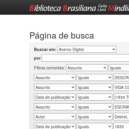
Skip
navigation
Página de busca
Buscar em:
por
Filtros correntes: