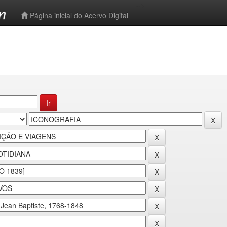
-->
Página inicial do Acervo Digital