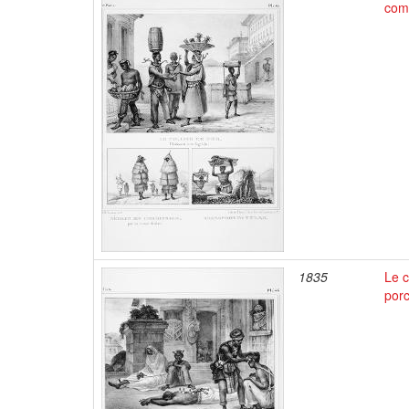
comm
1835
Le c
por