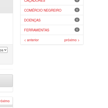
CAÇADORES
1
COMÉRCIO NEGREIRO
1
DOENÇAS
1
FERRAMENTAS
1
< anterior
próximo >
róximo