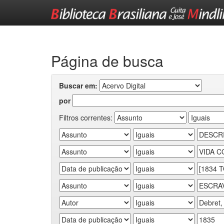
Skip
navigation
Página de busca
Buscar em:
por
Filtros correntes: