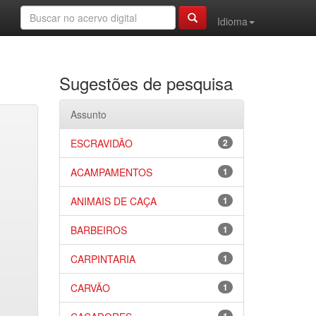
Idioma
Sugestões de pesquisa
Assunto
ESCRAVIDÃO
2
ACAMPAMENTOS
1
ANIMAIS DE CAÇA
1
BARBEIROS
1
CARPINTARIA
1
CARVÃO
1