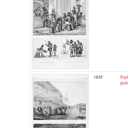
1835
Expl
gué