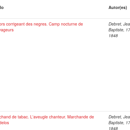
lo
Autor(es)
ors corrigeant des negres. Camp nocturne de
Debret, Je
yageurs
Baptiste, 1
1848
chand de tabac. L'aveugle chanteur. Marchande de
Debret, Je
delos
Baptiste, 1
1848