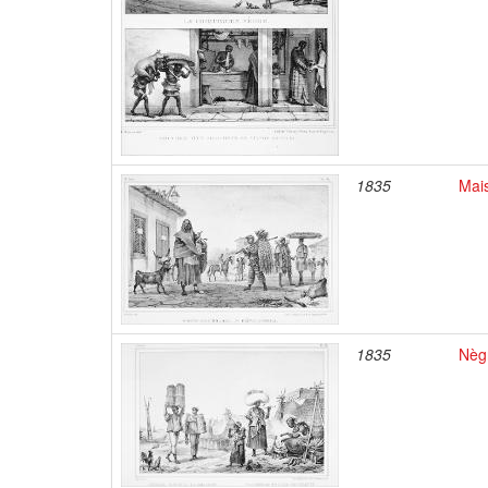
1835
Mais
1835
Nèg