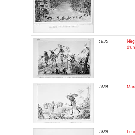
1835
Nègr
d'un
1835
Mar
1835
Le c