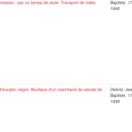
ission : par un temps de pluie. Transport de tuiles
Baptiste, 1
1848
hirurgien nègre. Boutique d'un marchand de viande de
Debret, Je
c
Baptiste, 1
1848