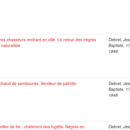
es chasseurs rentrant en ville. Le retour des nègres
Debret, Je
 naturaliste
Baptiste, 1
1848
chand de sambouras. Vendeur de palmito
Debret, Je
Baptiste, 1
1848
ollier de fer : châtiment des fugitifs. Négres en
Debret, Je