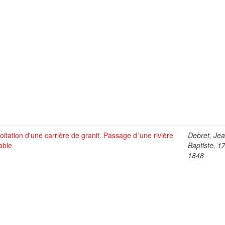
oitation d'une carrière de granit. Passage d´une rivière
Debret, Je
able
Baptiste, 1
1848