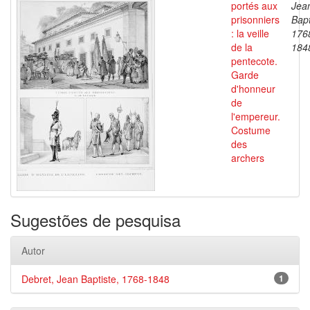
portés aux
Jea
prisonniers
Bapt
: la veille
176
de la
184
pentecote.
Garde
d'honneur
de
l'empereur.
Costume
des
archers
Sugestões de pesquisa
Autor
Debret, Jean Baptiste, 1768-1848
1