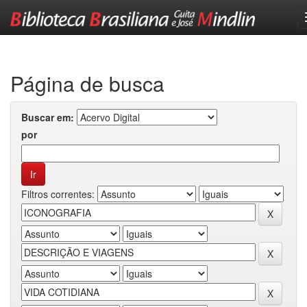
Skip
navigation
Página de busca
Buscar em:
por
Filtros correntes: