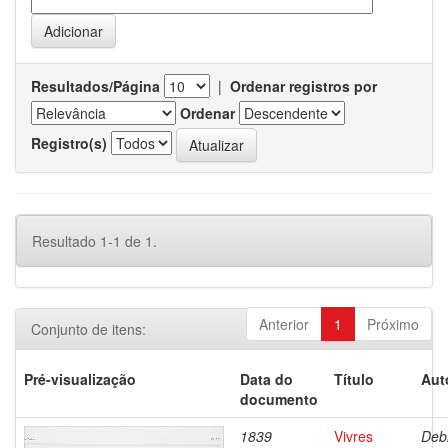
Resultados/Página
|
Ordenar registros por
Ordenar
Registro(s)
Resultado 1-1 de 1.
Anterior
1
Próximo
Conjunto de itens:
Pré-visualização
Data do
Título
Aut
documento
1839
Vivres
Debr