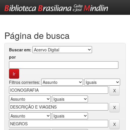
Skip
navigation
Página de busca
Buscar em:
por
Filtros correntes: