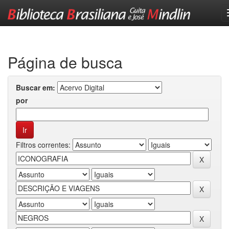
Skip
navigation
Página de busca
Buscar em:
por
Filtros correntes: