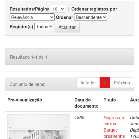
Resultados/Página
|
Ordenar registros por
Ordenar
Registro(s)
Resultado 1-1 de 1.
Anterior
1
Próximo
Conjunto de itens:
Pré-visualização
Data do
Título
Auto
documento
1835
Negros de
Debr
carros.
Jea
Barque
Bapt
bresilienne
176