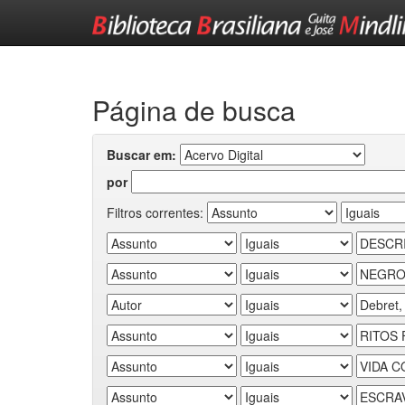
Skip
navigation
Página de busca
Buscar em:
por
Filtros correntes: