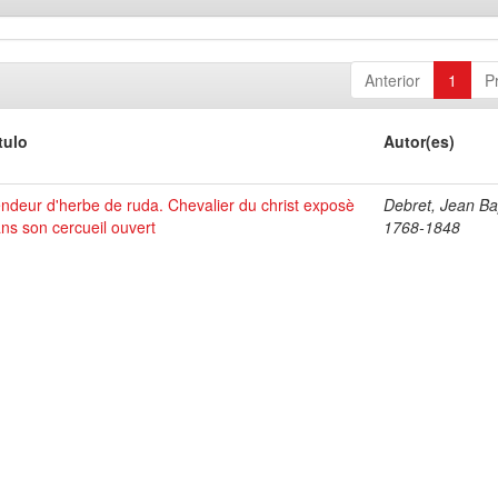
Anterior
1
P
tulo
Autor(es)
ndeur d'herbe de ruda. Chevalier du christ exposè
Debret, Jean Bap
ns son cercueil ouvert
1768-1848