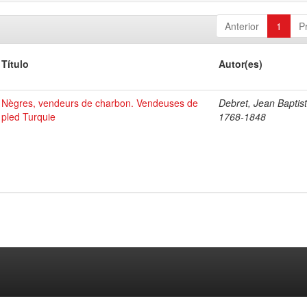
Anterior
1
P
Título
Autor(es)
Nègres, vendeurs de charbon. Vendeuses de
Debret, Jean Baptist
pled Turquie
1768-1848