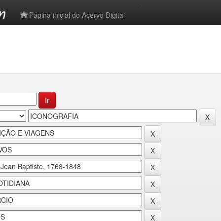
-->
Página inicial do Acervo Digital