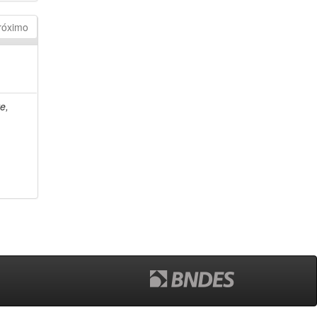
róximo
e,