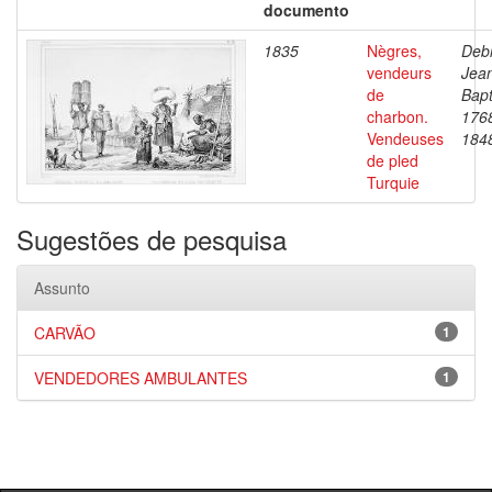
documento
1835
Nègres,
Debr
vendeurs
Jea
de
Bapt
charbon.
176
Vendeuses
184
de pled
Turquie
Sugestões de pesquisa
Assunto
CARVÃO
1
VENDEDORES AMBULANTES
1