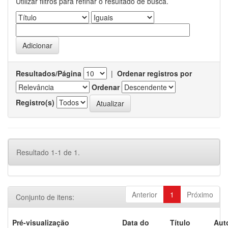
Utilizar filtros para refinar o resultado de busca.
Resultados/Página
|
Ordenar registros por
Ordenar
Registro(s)
Resultado 1-1 de 1.
Anterior
1
Próximo
Conjunto de itens:
Pré-visualização
Data do
Título
Aut