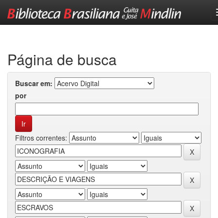
Skip
navigation
Página de busca
Buscar em:
por
Filtros correntes: