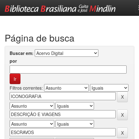
Skip
navigation
Página de busca
Buscar em:
por
Filtros correntes: