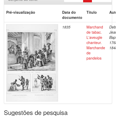
Pré-visualização
Data do
Título
Aut
documento
1835
Marchand
Deb
de tabac.
Jea
L'aveugle
Bapt
chanteur.
176
Marchande
184
de
pandelos
Sugestões de pesquisa