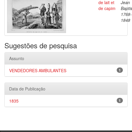
de lait et
Jean
de capim
Baptis
1768-
1848
Sugestões de pesquisa
Assunto
VENDEDORES AMBULANTES
1
Data de Publicação
1835
1