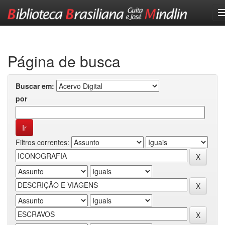
Skip
navigation
Página de busca
Buscar em:
por
Filtros correntes: