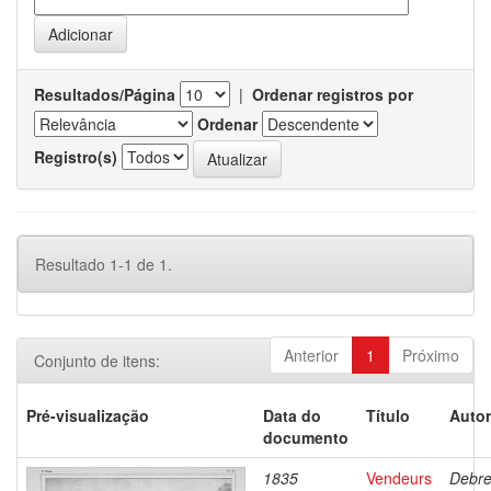
Resultados/Página
|
Ordenar registros por
Ordenar
Registro(s)
Resultado 1-1 de 1.
Anterior
1
Próximo
Conjunto de itens:
Pré-visualização
Data do
Título
Autor
documento
1835
Vendeurs
Debre