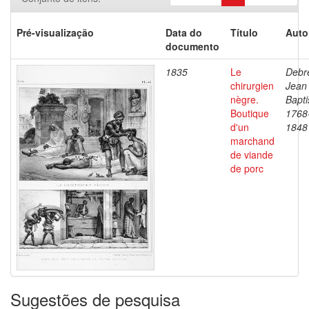
Pré-visualização
Data do
Título
Auto
documento
1835
Le
Debre
chirurgien
Jean
nègre.
Bapti
Boutique
1768
d'un
1848
marchand
de viande
de porc
Sugestões de pesquisa