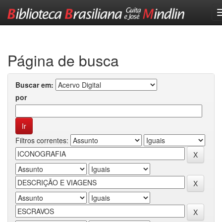
Skip
navigation
Página de busca
Buscar em:
por
Filtros correntes: