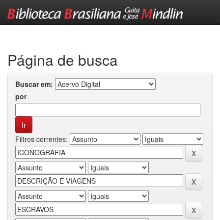
Skip
navigation
Página de busca
Buscar em:
por
Filtros correntes: