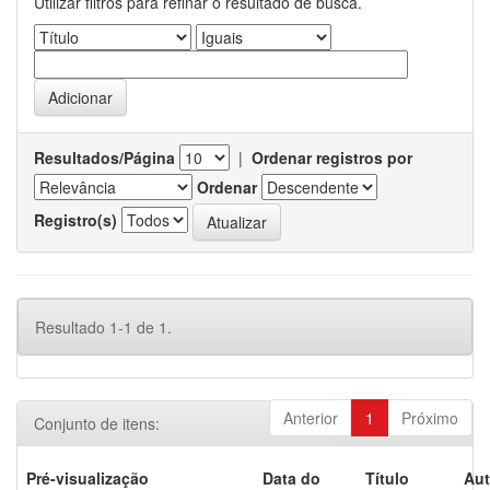
Utilizar filtros para refinar o resultado de busca.
Resultados/Página
|
Ordenar registros por
Ordenar
Registro(s)
Resultado 1-1 de 1.
Anterior
1
Próximo
Conjunto de itens:
Pré-visualização
Data do
Título
Aut