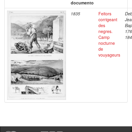
documento
1835
Feitors
Deb
corrigeant
Jea
des
Bap
negres.
176
Camp
184
nocturne
de
vouyageurs