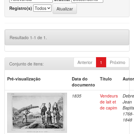
Registro(s)
Resultado 1-1 de 1.
Anterior
1
Próximo
Conjunto de itens:
Pré-visualização
Data do
Título
Autor
documento
1835
Vendeurs
Debre
de lait et
Jean
de capim
Baptis
1768-
1848