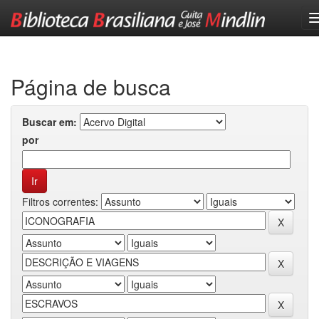
Skip
navigation
Página de busca
Buscar em:
por
Filtros correntes: