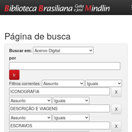
Skip
navigation
Página de busca
Buscar em:
por
Filtros correntes: