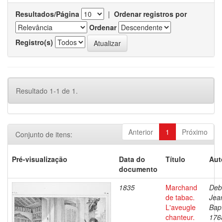
Resultados/Página
|
Ordenar registros por
Ordenar
Registro(s)
Resultado 1-1 de 1.
Anterior
1
Próximo
Conjunto de itens:
Pré-visualização
Data do
Título
Aut
documento
1835
Marchand
Deb
de tabac.
Jea
L'aveugle
Bapt
chanteur.
176