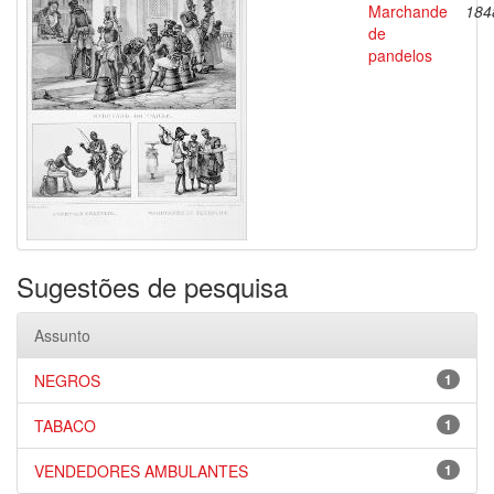
Marchande
184
de
pandelos
Sugestões de pesquisa
Assunto
NEGROS
1
TABACO
1
VENDEDORES AMBULANTES
1