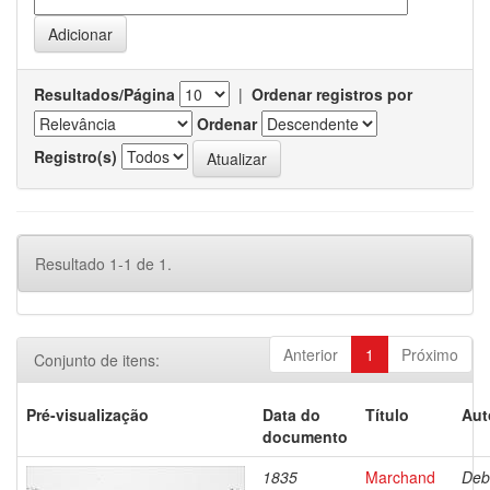
Resultados/Página
|
Ordenar registros por
Ordenar
Registro(s)
Resultado 1-1 de 1.
Anterior
1
Próximo
Conjunto de itens:
Pré-visualização
Data do
Título
Aut
documento
1835
Marchand
Deb