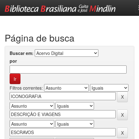
Skip
navigation
Página de busca
Buscar em:
por
Filtros correntes: