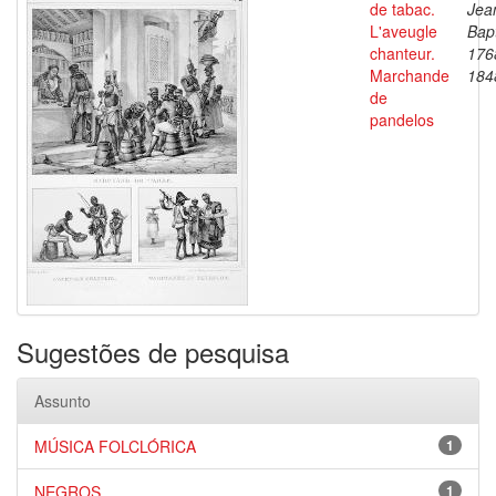
de tabac.
Jea
L'aveugle
Bapt
chanteur.
176
Marchande
184
de
pandelos
Sugestões de pesquisa
Assunto
MÚSICA FOLCLÓRICA
1
NEGROS
1