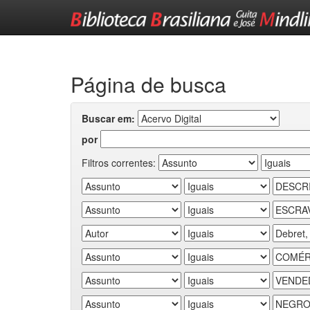
Skip
navigation
Página de busca
Buscar em:
por
Filtros correntes: