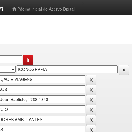
-->
Página inicial do Acervo Digital