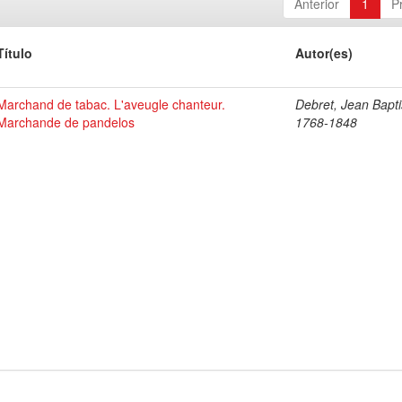
Anterior
1
P
Título
Autor(es)
Marchand de tabac. L'aveugle chanteur.
Debret, Jean Bapti
Marchande de pandelos
1768-1848