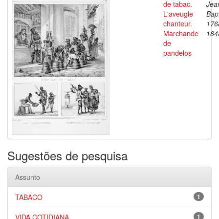
de tabac.
Jea
L'aveugle
Bapt
chanteur.
176
Marchande
184
de
pandelos
Sugestões de pesquisa
Assunto
TABACO
1
VIDA COTIDIANA
1