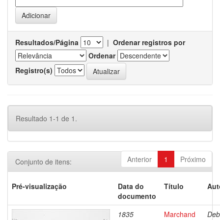
Resultados/Página
|
Ordenar registros por
Ordenar
Registro(s)
Resultado 1-1 de 1.
Anterior
1
Próximo
Conjunto de itens:
Pré-visualização
Data do
Título
Aut
documento
1835
Marchand
Deb