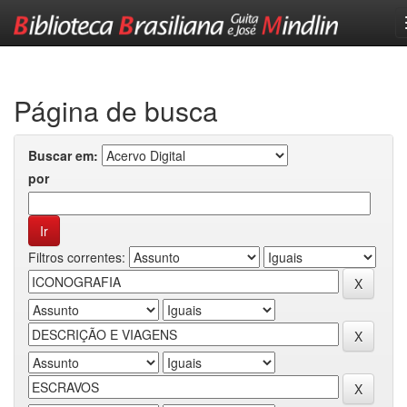
Skip
navigation
Página de busca
Buscar em:
por
Filtros correntes: