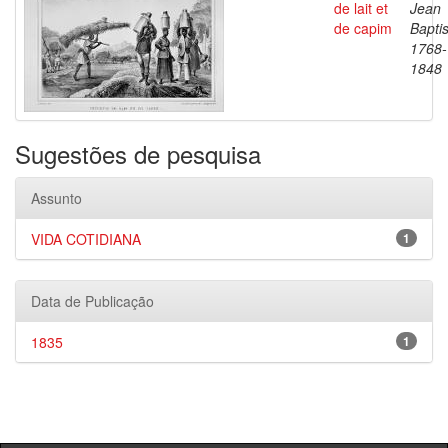
de lait et
Jean
de capim
Baptis
1768-
1848
Sugestões de pesquisa
Assunto
VIDA COTIDIANA
1
Data de Publicação
1835
1