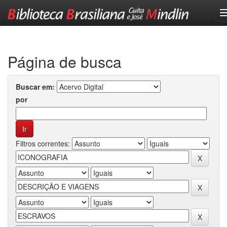
Skip
navigation
Página de busca
Buscar em:
por
Filtros correntes: