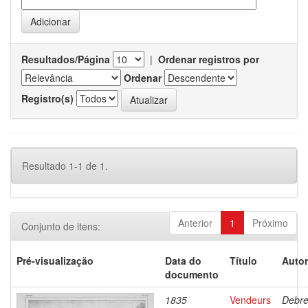
Resultados/Página
|
Ordenar registros por
Ordenar
Registro(s)
Resultado 1-1 de 1.
Anterior
1
Próximo
Conjunto de itens:
Pré-visualização
Data do
Título
Autor
documento
1835
Vendeurs
Debre