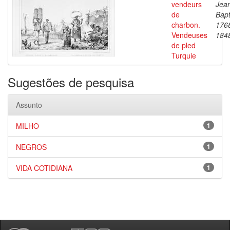
vendeurs
Jea
de
Bapt
charbon.
176
Vendeuses
184
de pled
Turquie
Sugestões de pesquisa
Assunto
MILHO
1
NEGROS
1
VIDA COTIDIANA
1