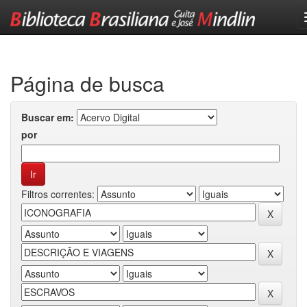
Skip
navigation
Página de busca
Buscar em:
por
Filtros correntes: