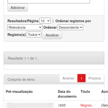
Resultados/Página
|
Ordenar registros por
Ordenar
Registro(s)
Resultado 1-1 de 1.
Anterior
1
Próximo
Conjunto de itens:
Pré-visualização
Data do
Título
Aut
documento
1835
Nègres,
Debr