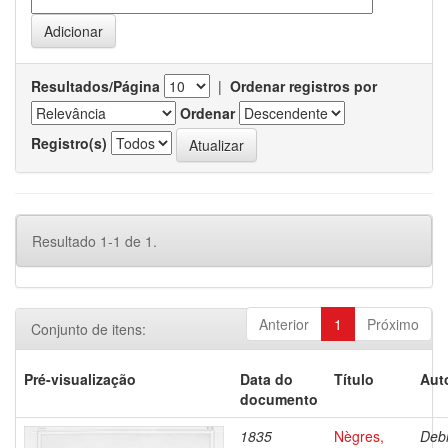
Resultados/Página
|
Ordenar registros por
Ordenar
Registro(s)
Resultado 1-1 de 1.
Anterior
1
Próximo
Conjunto de itens:
Pré-visualização
Data do
Título
Aut
documento
1835
Nègres,
Debr