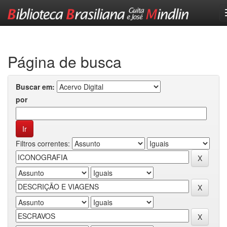
Skip
navigation
Página de busca
Buscar em:
por
Filtros correntes: