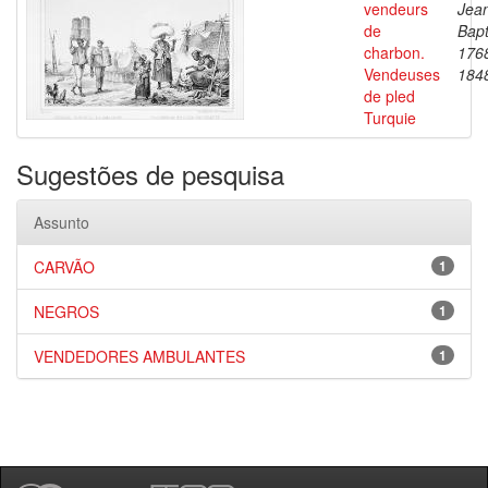
vendeurs
Jea
de
Bapt
charbon.
176
Vendeuses
184
de pled
Turquie
Sugestões de pesquisa
Assunto
CARVÃO
1
NEGROS
1
VENDEDORES AMBULANTES
1