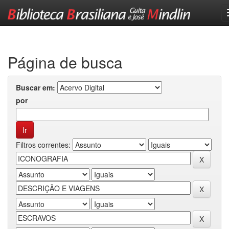
Skip
navigation
Página de busca
Buscar em:
por
Filtros correntes: