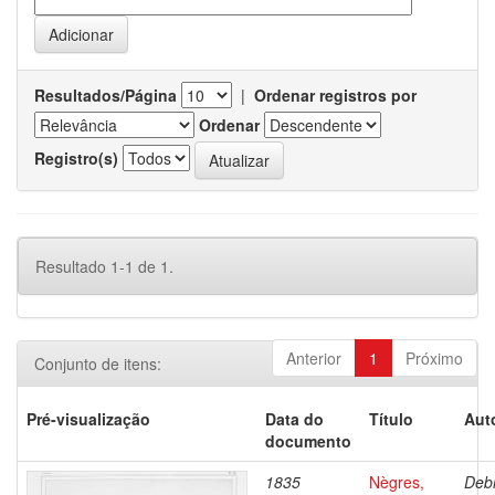
Resultados/Página
|
Ordenar registros por
Ordenar
Registro(s)
Resultado 1-1 de 1.
Anterior
1
Próximo
Conjunto de itens:
Pré-visualização
Data do
Título
Aut
documento
1835
Nègres,
Debr