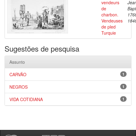
vendeurs
Jea
de
Bapt
charbon.
176
Vendeuses
184
de pled
Turquie
Sugestões de pesquisa
Assunto
CARVÃO
1
NEGROS
1
VIDA COTIDIANA
1