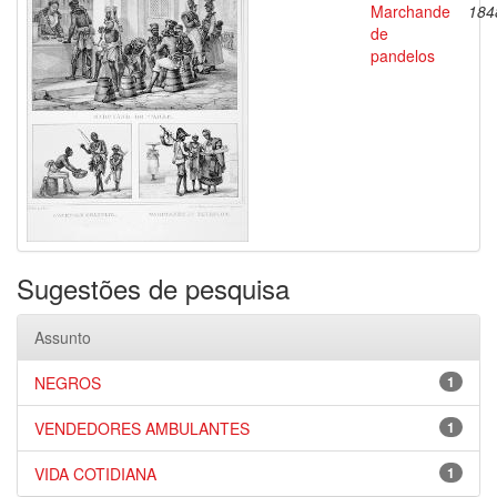
Marchande
184
de
pandelos
Sugestões de pesquisa
Assunto
NEGROS
1
VENDEDORES AMBULANTES
1
VIDA COTIDIANA
1