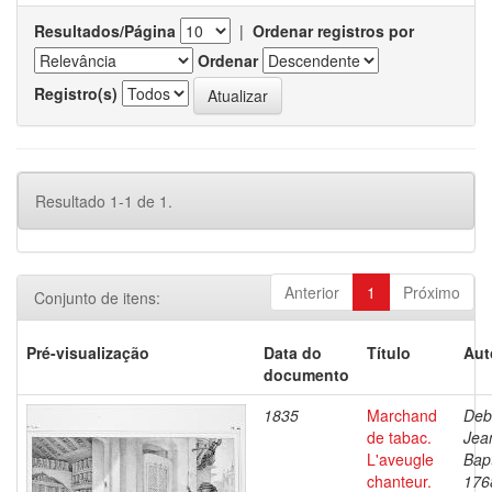
Resultados/Página
|
Ordenar registros por
Ordenar
Registro(s)
Resultado 1-1 de 1.
Anterior
1
Próximo
Conjunto de itens:
Pré-visualização
Data do
Título
Aut
documento
1835
Marchand
Deb
de tabac.
Jea
L'aveugle
Bapt
chanteur.
176