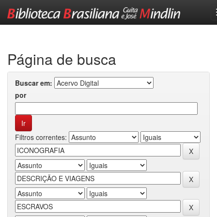
Skip
navigation
Página de busca
Buscar em:
por
Filtros correntes: