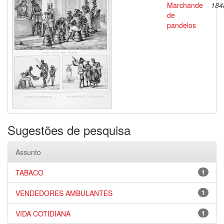
Marchande
184
de
pandelos
Sugestões de pesquisa
Assunto
TABACO
1
VENDEDORES AMBULANTES
1
VIDA COTIDIANA
1