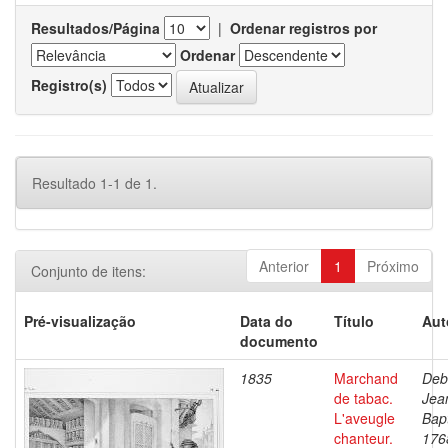
Resultados/Página
|
Ordenar registros por
Ordenar
Registro(s)
Resultado 1-1 de 1.
Anterior
1
Próximo
Conjunto de itens:
Pré-visualização
Data do
Título
Aut
documento
1835
Marchand
Deb
de tabac.
Jea
L'aveugle
Bapt
chanteur.
176