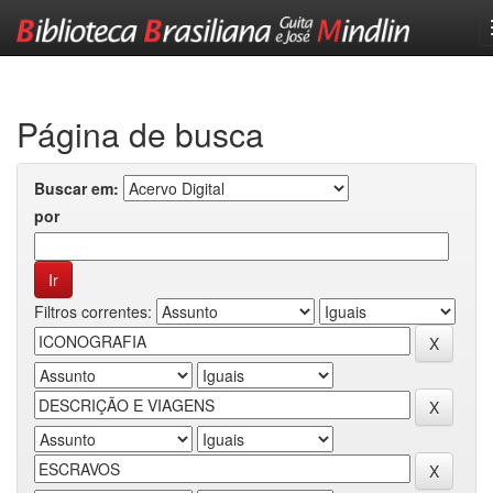
Skip
navigation
Página de busca
Buscar em:
por
Filtros correntes: