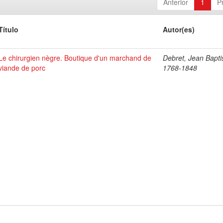
Anterior
1
P
Título
Autor(es)
Le chirurgien nègre. Boutique d'un marchand de
Debret, Jean Bapti
viande de porc
1768-1848