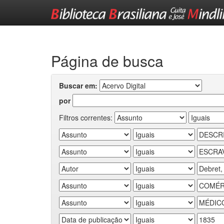
Skip
navigation
Página de busca
Buscar em:
por
Filtros correntes: