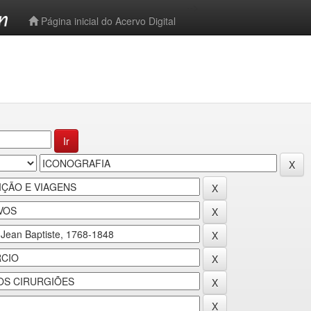
-->
Página inicial do Acervo Digital