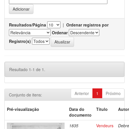
Resultados/Página
|
Ordenar registros por
Ordenar
Registro(s)
Resultado 1-1 de 1.
Anterior
1
Próximo
Conjunto de itens:
Pré-visualização
Data do
Título
Autor
documento
1835
Vendeurs
Debre