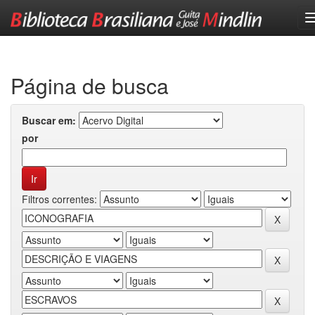
Skip
navigation
Página de busca
Buscar em:
por
Filtros correntes: