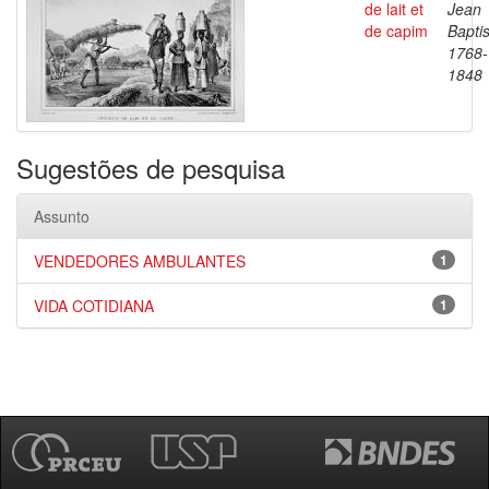
de lait et
Jean
de capim
Baptis
1768-
1848
Sugestões de pesquisa
Assunto
VENDEDORES AMBULANTES
1
VIDA COTIDIANA
1