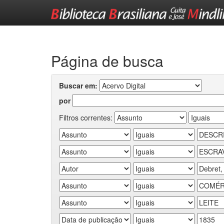
Skip
navigation
Página de busca
Buscar em:
por
Filtros correntes: