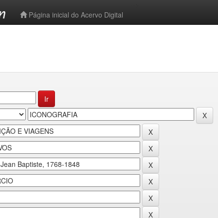
-->
Página inicial do Acervo Digital