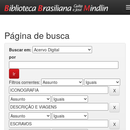
Skip
navigation
Página de busca
Buscar em:
por
Filtros correntes: