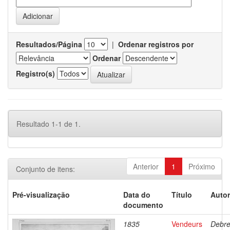
Resultados/Página
|
Ordenar registros por
Ordenar
Registro(s)
Resultado 1-1 de 1.
Anterior
1
Próximo
Conjunto de itens:
Pré-visualização
Data do
Título
Autor
documento
1835
Vendeurs
Debre