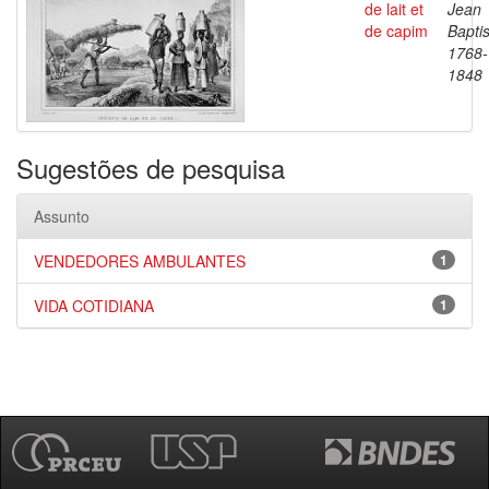
de lait et
Jean
de capim
Baptis
1768-
1848
Sugestões de pesquisa
Assunto
VENDEDORES AMBULANTES
1
VIDA COTIDIANA
1