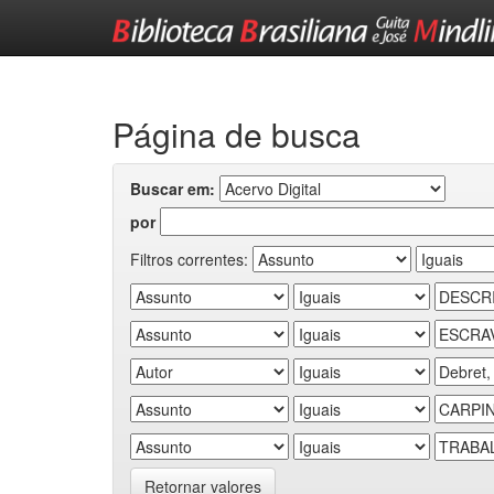
Skip
navigation
Página de busca
Buscar em:
por
Filtros correntes:
Retornar valores