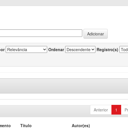
por
Ordenar
Registro(s)
Anterior
1
P
mento
Título
Autor(es)