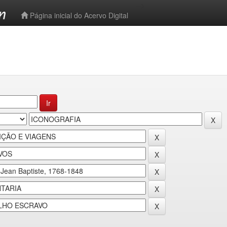
-->
Página inicial do Acervo Digital