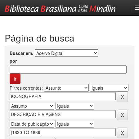
Skip
navigation
Página de busca
Buscar em:
por
Filtros correntes: