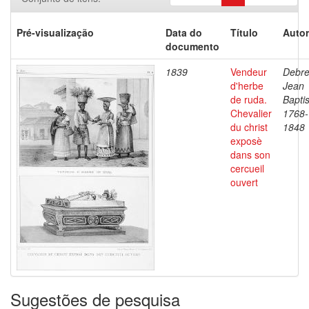
Pré-visualização
Data do
Título
Autor
documento
1839
Vendeur
Debre
d'herbe
Jean
de ruda.
Baptis
Chevalier
1768-
du christ
1848
exposè
dans son
cercueil
ouvert
Sugestões de pesquisa