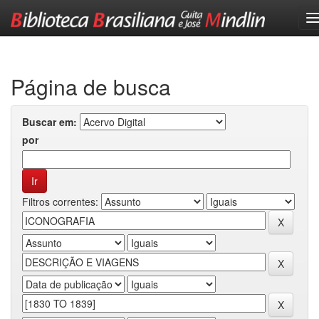
Skip
navigation
Página de busca
Buscar em:
por
Filtros correntes: