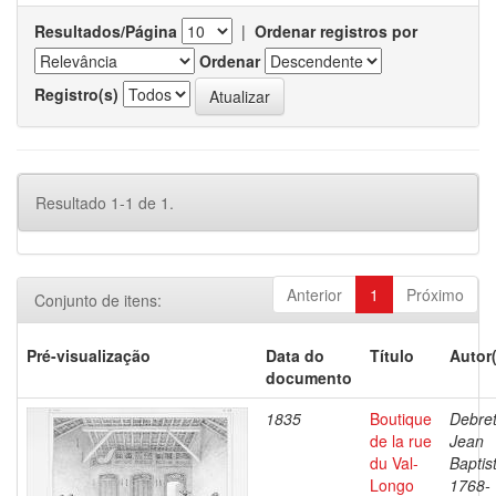
Resultados/Página
|
Ordenar registros por
Ordenar
Registro(s)
Resultado 1-1 de 1.
Anterior
1
Próximo
Conjunto de itens:
Pré-visualização
Data do
Título
Autor
documento
1835
Boutique
Debret
de la rue
Jean
du Val-
Baptis
Longo
1768-