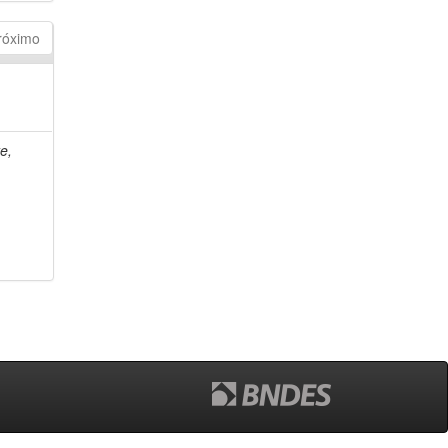
róximo
e,