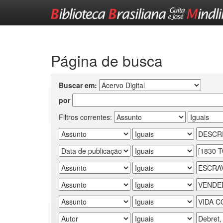
Skip
navigation
Página de busca
Buscar em:
por
Filtros correntes: