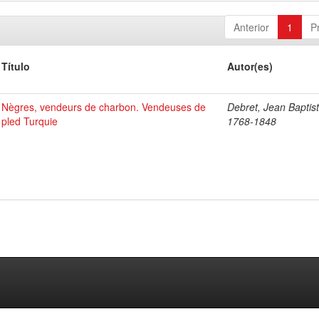
Anterior
1
P
Título
Autor(es)
Nègres, vendeurs de charbon. Vendeuses de
Debret, Jean Baptist
pled Turquie
1768-1848