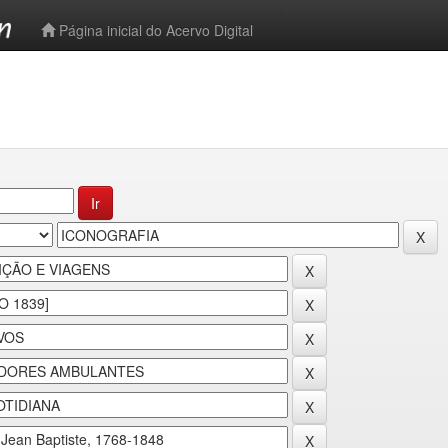
-->
Página inicial do Acervo Digital