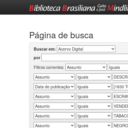
Skip
navigation
Página de busca
Buscar em:
por
Filtros correntes: