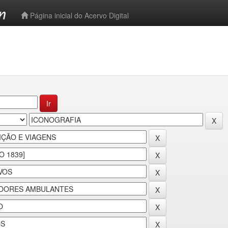
-->
Página inicial do Acervo Digital