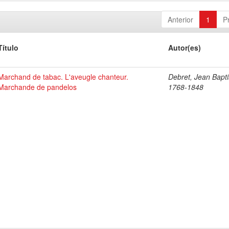
Anterior
1
P
Título
Autor(es)
Marchand de tabac. L'aveugle chanteur.
Debret, Jean Bapti
Marchande de pandelos
1768-1848