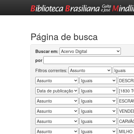
Skip
navigation
Página de busca
Buscar em:
por
Filtros correntes: