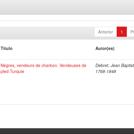
Anterior
1
P
Título
Autor(es)
Nègres, vendeurs de charbon. Vendeuses de
Debret, Jean Baptist
pled Turquie
1768-1848