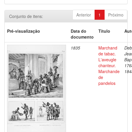
Anterior
1
Próximo
Conjunto de itens:
Pré-visualização
Data do
Título
Aut
documento
1835
Marchand
Deb
de tabac.
Jea
L'aveugle
Bapt
chanteur.
176
Marchande
184
de
pandelos