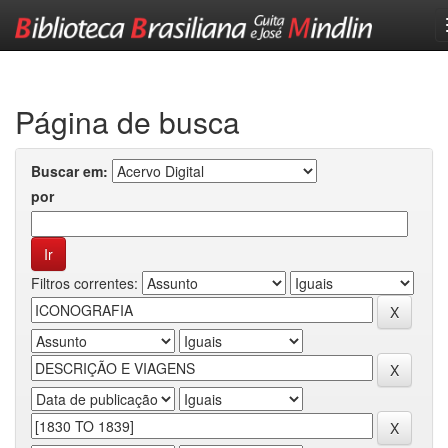
Skip
navigation
Página de busca
Buscar em:
por
Filtros correntes: