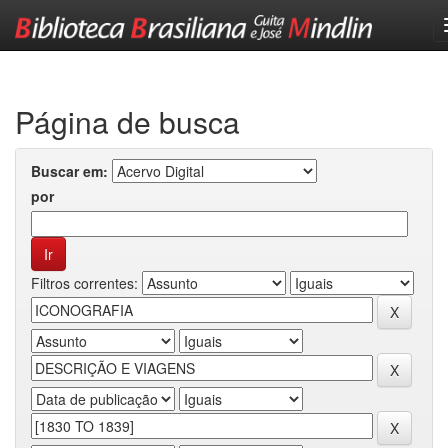
Skip
navigation
Página de busca
Buscar em:
por
Filtros correntes: