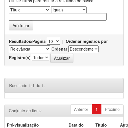
Utilizar filtros para refinar o resultado de busca.
Resultados/Página
|
Ordenar registros por
Ordenar
Registro(s)
Resultado 1-1 de 1.
Anterior
1
Próximo
Conjunto de itens:
Pré-visualização
Data do
Título
Aut