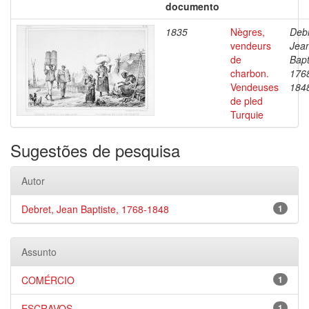
documento
1835
Nègres,
Debr
vendeurs
Jea
de
Bapt
charbon.
176
Vendeuses
184
de pled
Turquie
Sugestões de pesquisa
Autor
Debret, Jean Baptiste, 1768-1848
1
Assunto
COMÉRCIO
1
ESCRAVOS
1