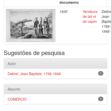
documento
1835
Vendeurs
Debre
de lait et
Jean
de capim
Baptis
1768-
1848
Sugestões de pesquisa
Autor
Debret, Jean Baptiste, 1768-1848
1
Assunto
COMÉRCIO
1