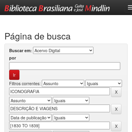
Skip
navigation
Página de busca
Buscar em:
por
Filtros correntes: