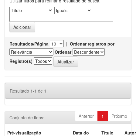
Utilizar filtros para refinar o resultado de busca.
Resultados/Página
|
Ordenar registros por
Ordenar
Registro(s)
Resultado 1-1 de 1.
Anterior
1
Próximo
Conjunto de itens:
Pré-visualização
Data do
Título
Autor