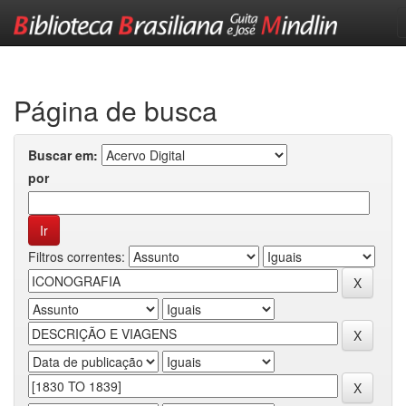
Skip
navigation
Página de busca
Buscar em:
por
Filtros correntes: