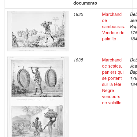
documento
1835
Marchand
Deb
de
Je
sambouras.
Bap
Vendeur de
176
palmito
18
1835
Marchand
Deb
de sestes,
Je
paniers qui
Bap
se portent
176
sur la tête.
18
Nègre
vendeurs
de volaille