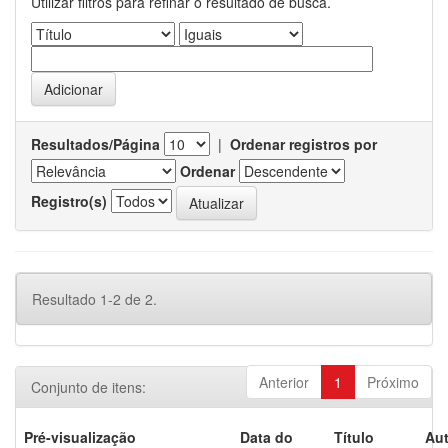
Utilizar filtros para refinar o resultado de busca.
Resultados/Página
|
Ordenar registros por
Ordenar
Registro(s)
Resultado 1-2 de 2.
Anterior
1
Próximo
Conjunto de itens:
Pré-visualização
Data do
Título
Aut