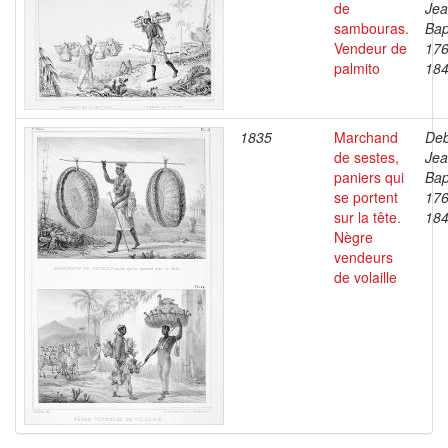
de
Je
sambouras.
Bap
Vendeur de
176
palmito
18
1835
Marchand
Deb
de sestes,
Je
paniers qui
Bap
se portent
176
sur la tête.
18
Nègre
vendeurs
de volaille