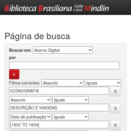
Skip
navigation
Página de busca
Buscar em:
por
Filtros correntes: