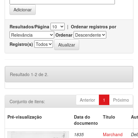
Resultados/Página
|
Ordenar registros por
Ordenar
Registro(s)
Resultado 1-2 de 2.
Anterior
1
Próximo
Conjunto de itens:
Pré-visualização
Data do
Título
Aut
documento
1835
Marchand
Deb