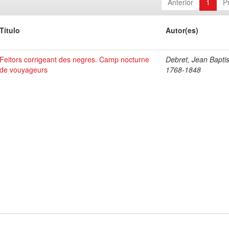
Anterior
1
P
Título
Autor(es)
Feitors corrigeant des negres. Camp nocturne
Debret, Jean Baptis
de vouyageurs
1768-1848