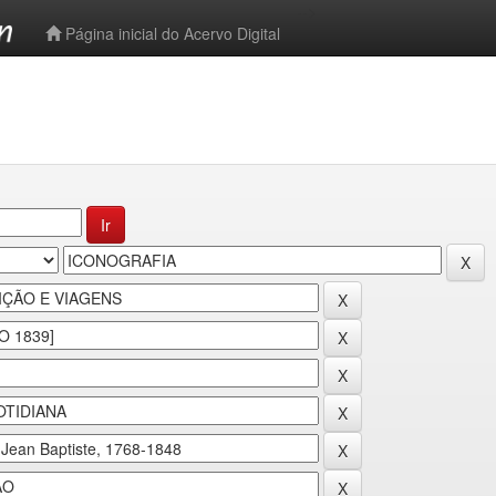
-->
Página inicial do Acervo Digital