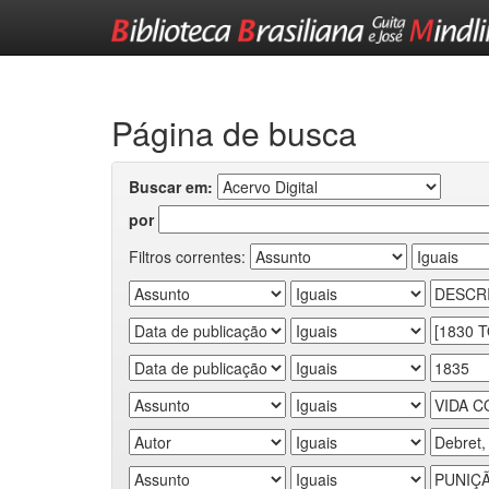
Skip
navigation
Página de busca
Buscar em:
por
Filtros correntes: