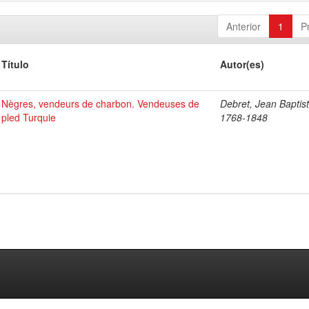
Anterior
1
P
Título
Autor(es)
Nègres, vendeurs de charbon. Vendeuses de
Debret, Jean Baptist
pled Turquie
1768-1848