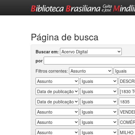
Skip
navigation
Página de busca
Buscar em:
por
Filtros correntes: