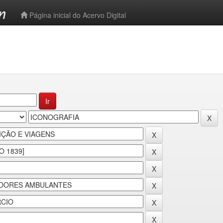
-->
Página inicial do Acervo Digital