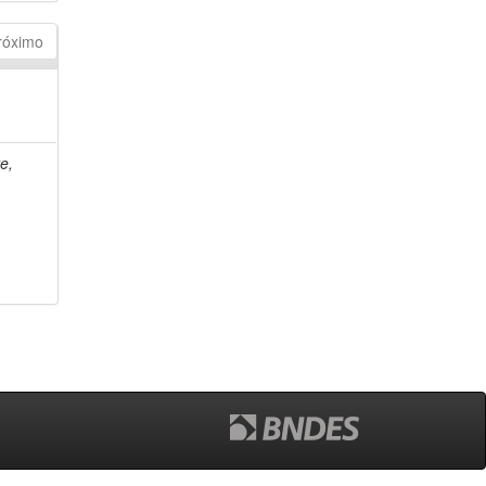
róximo
e,