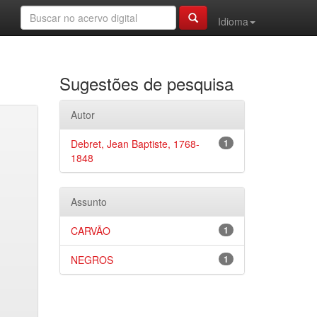
Idioma
Sugestões de pesquisa
Autor
Debret, Jean Baptiste, 1768-
1
1848
Assunto
CARVÃO
1
NEGROS
1