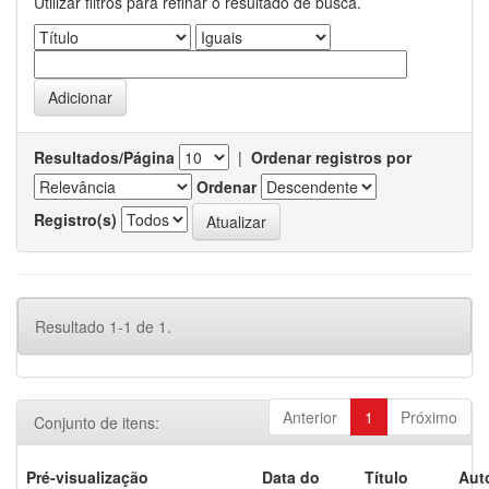
Utilizar filtros para refinar o resultado de busca.
Resultados/Página
|
Ordenar registros por
Ordenar
Registro(s)
Resultado 1-1 de 1.
Anterior
1
Próximo
Conjunto de itens:
Pré-visualização
Data do
Título
Aut