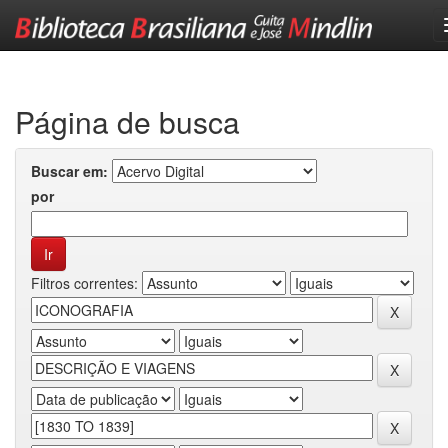
Skip
navigation
Página de busca
Buscar em:
por
Filtros correntes: