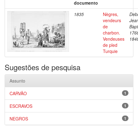
documento
1835
Nègres,
Debr
vendeurs
Jea
de
Bapt
charbon.
176
Vendeuses
184
de pled
Turquie
Sugestões de pesquisa
Assunto
CARVÃO
1
ESCRAVOS
1
NEGROS
1