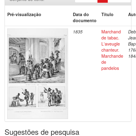
Pré-visualização
Data do
Título
Aut
documento
1835
Marchand
Deb
de tabac.
Jea
L'aveugle
Bapt
chanteur.
176
Marchande
184
de
pandelos
Sugestões de pesquisa