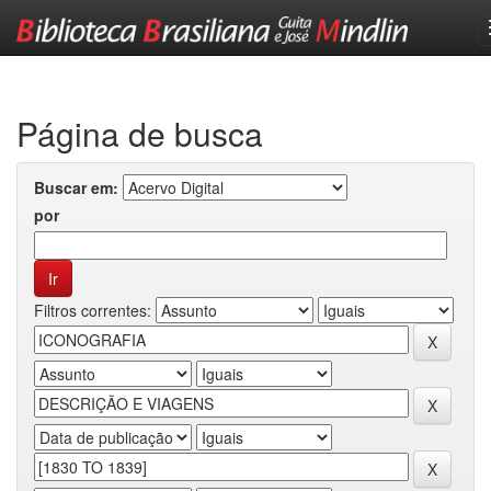
Skip
navigation
Página de busca
Buscar em:
por
Filtros correntes: