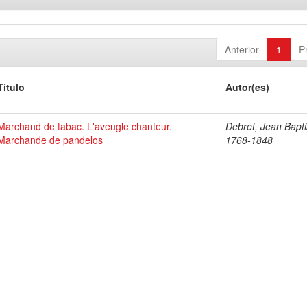
Anterior
1
P
Título
Autor(es)
Marchand de tabac. L'aveugle chanteur.
Debret, Jean Bapti
Marchande de pandelos
1768-1848