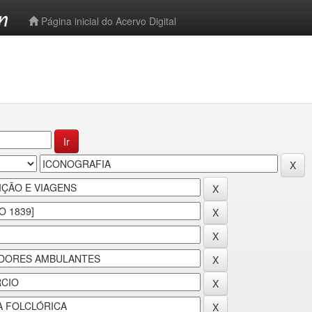
-->
Página inicial do Acervo Digital