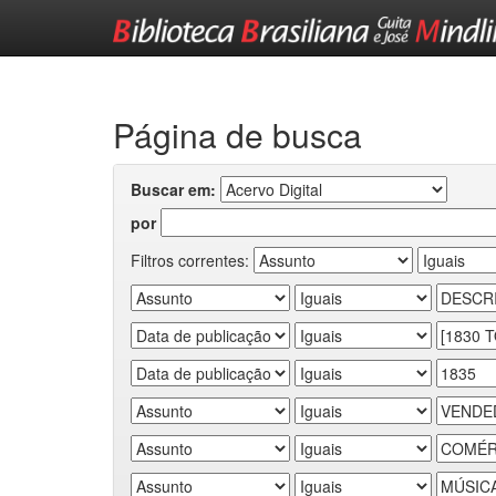
Skip
navigation
Página de busca
Buscar em:
por
Filtros correntes: