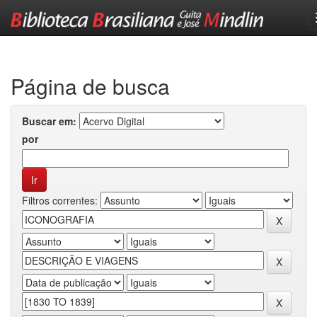
Skip
navigation
Página de busca
Buscar em:
por
Filtros correntes: