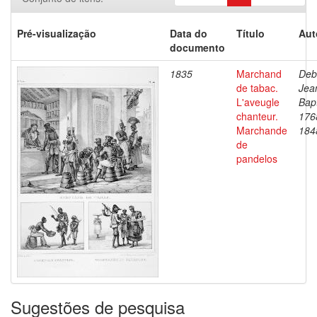
Pré-visualização
Data do
Título
Aut
documento
1835
Marchand
Deb
de tabac.
Jea
L'aveugle
Bapt
chanteur.
176
Marchande
184
de
pandelos
Sugestões de pesquisa