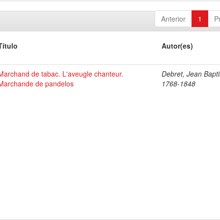
Anterior
1
P
Título
Autor(es)
Marchand de tabac. L'aveugle chanteur.
Debret, Jean Bapti
Marchande de pandelos
1768-1848