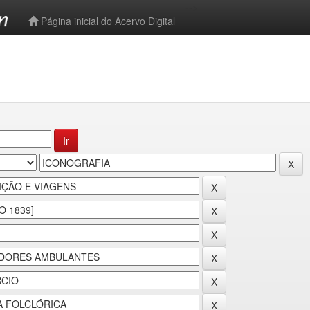
-->
Página inicial do Acervo Digital