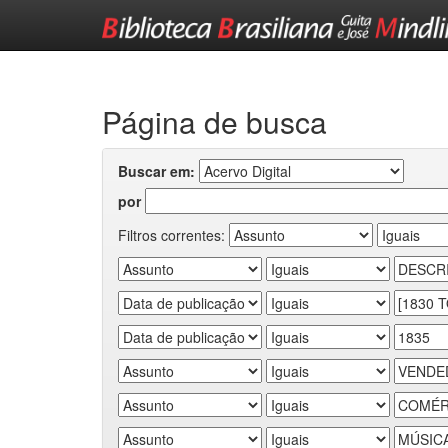
Skip
navigation
Página de busca
Buscar em:
por
Filtros correntes: