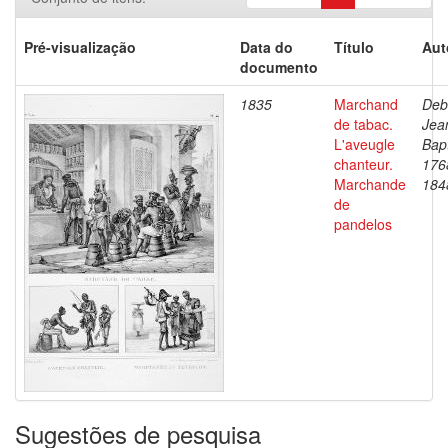
Pré-visualização
Data do
Título
Aut
documento
1835
Marchand
Deb
de tabac.
Jea
L'aveugle
Bapt
chanteur.
176
Marchande
184
de
pandelos
Sugestões de pesquisa