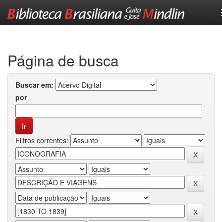
Skip
navigation
Página de busca
Buscar em:
por
Filtros correntes: