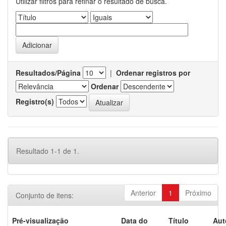
Utilizar filtros para refinar o resultado de busca.
Resultados/Página
|
Ordenar registros por
Ordenar
Registro(s)
Resultado 1-1 de 1.
Anterior
1
Próximo
Conjunto de itens:
Pré-visualização
Data do
Título
Aut