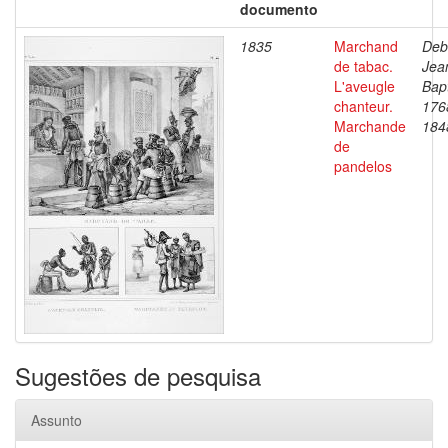
documento
1835
Marchand
Deb
de tabac.
Jea
L'aveugle
Bapt
chanteur.
176
Marchande
184
de
pandelos
Sugestões de pesquisa
Assunto