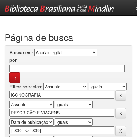
Skip
navigation
Página de busca
Buscar em:
por
Filtros correntes: