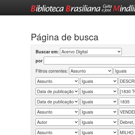
Skip
navigation
Página de busca
Buscar em:
por
Filtros correntes: