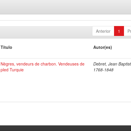
Anterior
1
P
Título
Autor(es)
Nègres, vendeurs de charbon. Vendeuses de
Debret, Jean Baptist
pled Turquie
1768-1848