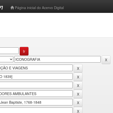
-->
Página inicial do Acervo Digital