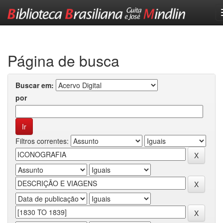
Skip
navigation
Página de busca
Buscar em:
por
Filtros correntes: